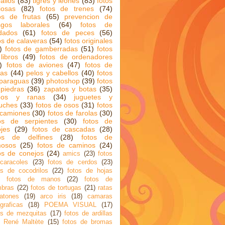
allos
(83)
tigres y leones
(83)
fotos
iosas
(82)
fotos de trenes
(74)
os de frutas
(65)
prevencion de
sgos laborales
(64)
fotos de
dados
(61)
fotos de peces
(56)
os de calaveras
(54)
fotos originales
)
fotos de gamberradas
(51)
fotos
libros
(49)
fotos de ordenadores
)
fotos de aviones
(47)
fotos de
cas
(44)
pelos y cabellos
(40)
fotos
paraguas
(39)
photoshop
(39)
fotos
piedras
(36)
zapatos y botas
(35)
pos y ranas
(34)
juguetes y
uches
(33)
fotos de osos
(31)
fotos
 camiones
(30)
fotos de farolas
(30)
os de serpientes
(30)
fotos de
ojes
(29)
fotos de cascadas
(28)
tos de delfines
(28)
fotos de
mosos
(25)
fotos de caminos
(24)
os de conejos
(24)
amics
(23)
fotos
caracoles
(23)
fotos de cerdos
(23)
os de cocodrilos
(22)
fotos de hojas
fotos de manos
(22)
fotos de
bras
(22)
fotos de tortugas
(21)
ratas
atones
(19)
arco iris
(18)
camaras
ograficas
(18)
POEMA VISUAL
(17)
os de mezquitas
(17)
fotos de ardillas
René Maltète
(15)
fotos de bromas