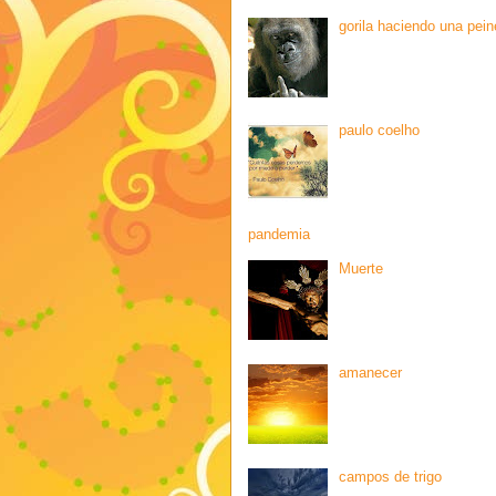
gorila haciendo una pein
paulo coelho
pandemia
Muerte
amanecer
campos de trigo