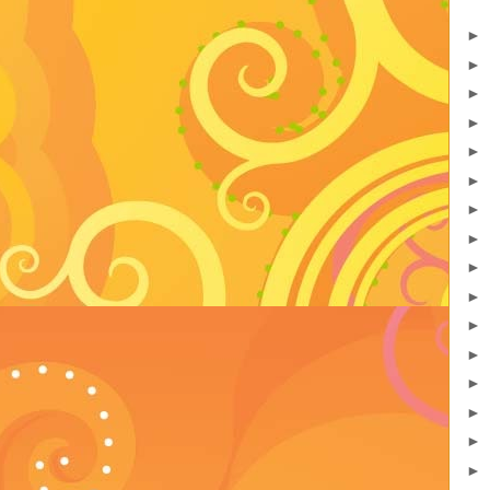
►
►
►
►
►
►
►
►
►
►
►
►
►
►
►
►