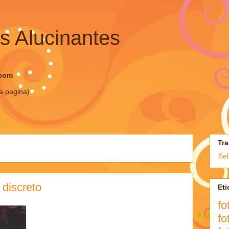
s Alucinantes
.com
ta pagina)
Tra
Se
 discreto
Eti
fo
fo