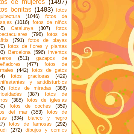
tos de mujeres
(1497)
tos bonitas
(1483)
fotos
quitectura
(1046)
fotos de
isajes
(1016)
fotos de niños
65)
Catalunya
(807)
fotos
pectaculares
(798)
fotos de
fitis
(791)
fotos de playas
70)
fotos de flores y plantas
03)
Barcelona
(596)
inventos
seros
(511)
gazapos de
señadores
(477)
fotos de
imales
(442)
fotos de gatos
34)
fotos graciosas
(429)
nifestantes y antidisturbios
93)
fotos de miradas
(388)
riosidades
(387)
fotos de
rros
(385)
fotos de iglesias
80)
fotos de coches
(359)
tos del mar
(353)
fotos de
sas
(334)
blanco y negro
27)
fotos de famosas
(292)
udí
(272)
dibujos y comics