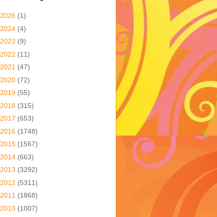
2026
(1)
2024
(4)
2023
(9)
2022
(11)
2021
(47)
2020
(72)
2019
(55)
2018
(315)
2017
(653)
2016
(1748)
2015
(1567)
2014
(663)
2013
(3292)
2012
(5311)
2011
(1868)
2010
(1007)