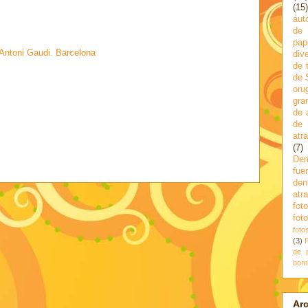
(15)
aut
de 
pap
 Antoni Gaudi. Barcelona
div
de 
de 
oru
gra
de 
de
atr
(7)
Dem
fue
den
atr
fot
fot
foto
(3)
de 
bom
Arc