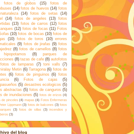
fotos de globos
(15)
fotos de
obuses
(14)
fotos de huevos
(14)
fotos
naturaleza
(14)
fotos de setas
(14)
el
(14)
fotos de angeles
(13)
fotos
ertidas
(13)
fotos de carros
(12)
fotos
tanques
(12)
fotos de focas
(11)
Fotos
Sofas
(10)
fotos de bocas
(10)
fotos de
gas
(10)
fotos de toros
(10)
errores
maticales
(9)
fotos de jirafas
(9)
fotos
ajedrez
(8)
fotos de camellos
(8)
fotos
 hipopotamos
(8)
parques de
acciones
(8)
tazas de cafe
(8)
autofotos
fotos de lamparas
(7)
toni valls
(7)
iralay Metin
(6)
Tarragona
(6)
fotos de
ntes
(6)
fotos de pinguinos
(6)
fotos
uncia
(6)
Fotos de cajas
(5)
apasueños
(5)
desastres ecologicos
(5)
os abstractas
(5)
fotos de canguros
(5)
os de inundaciones
(5)
fotos de erizos
(4)
s de pinceles
(4)
mapas
(4)
Fotos Enfermeras
Peter Lippmann
(3)
fotos de balcones
(3)
fotos
parques
(3)
fotos de sillas
(3)
incendios y
beros
(3)
hivo del blog