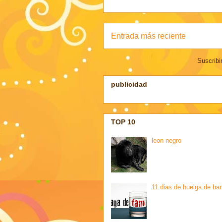
Entrada más reciente
Suscribi
publicidad
TOP 10
leon negro
11 dias de huelga de ha