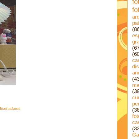
fo
fo
ar
pa
(8
es
gra
(6
(6
ca
di
an
(4
ma
(3
cu
pe
diseñadores
(3
fo
ca
(3
Ga