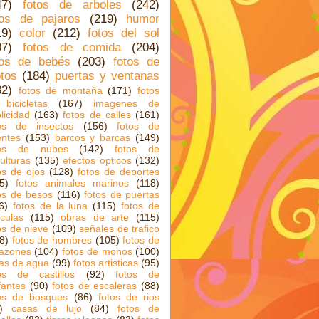
47)
fotos de arboles
(242)
tos de pajaros
(219)
humor
19)
color
(212)
fotos del sol
07)
fotos de comida
(204)
tos de bebés
(203)
fotos de
tos
(184)
puertas y ventanas
82)
fotos de montaña
(171)
fotos
bicicletas
(167)
imagenes de
licidad
(163)
fotos de calles
(161)
tos de insectos
(156)
fotos de
ntes
(153)
barcos y barcas
(149)
tos de nubes
(142)
fotos de
ulturas
(135)
efectos opticos
(132)
os de ojos
(128)
fotos de deportes
5)
fotos animales marinos
(118)
os de besos
(116)
fotos de puertas
6)
fotos de la luna
(115)
fotos de
iculas
(115)
obras de arte
(115)
os de nieve
(109)
señales de trafico
8)
fotos de hombres
(105)
fotos de
azones
(104)
fotos de monos
(100)
as de agua
(99)
fotos artisticas
(95)
os de castillos
(92)
fotos de
fantes
(90)
fotos de escaleras
(88)
tos de bosques
(86)
fotos de rios
)
casas de lujo
(84)
fotos de