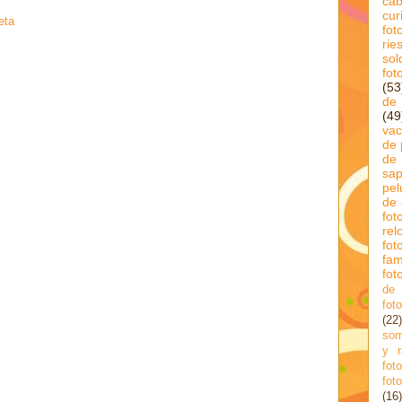
cab
cur
eta
fot
rie
sol
fot
(53
de 
(49
va
de 
de 
sa
pel
de
fot
rel
fo
fa
fot
de 
fot
(22)
som
y r
fot
fot
(16)