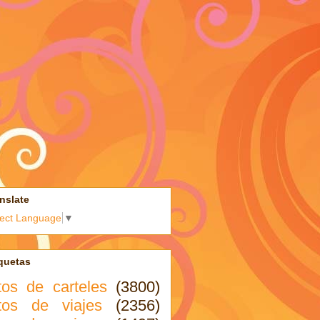
nslate
lect Language
▼
quetas
tos de carteles
(3800)
tos de viajes
(2356)