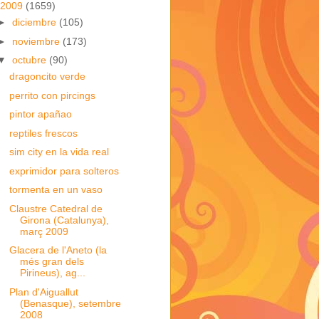
2009
(1659)
►
diciembre
(105)
►
noviembre
(173)
▼
octubre
(90)
dragoncito verde
perrito con pircings
pintor apañao
reptiles frescos
sim city en la vida real
exprimidor para solteros
tormenta en un vaso
Claustre Catedral de
Girona (Catalunya),
març 2009
Glacera de l'Aneto (la
més gran dels
Pirineus), ag...
Plan d'Aiguallut
(Benasque), setembre
2008