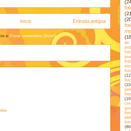
(2
fo
(2
(2
Inicio
Entrada antigua
fo
mo
rse a:
Enviar comentarios (Atom)
(1
de 
pub
fo
pue
fo
esc
fot
(12
fot
(11
pel
fot
(10
cor
got
mbre
fot
ele
fo
(86