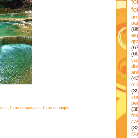
fo
fo
ar
pa
(8
es
gra
(6
(6
ca
di
an
(4
ma
(3
cu
pe
ques
,
fotos de paisajes
,
fotos de viajes
(3
fo
ca
(3
Ga