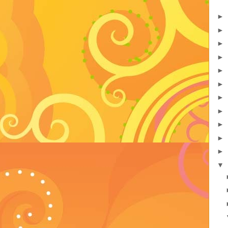
►
►
►
►
►
►
►
►
►
►
►
▼