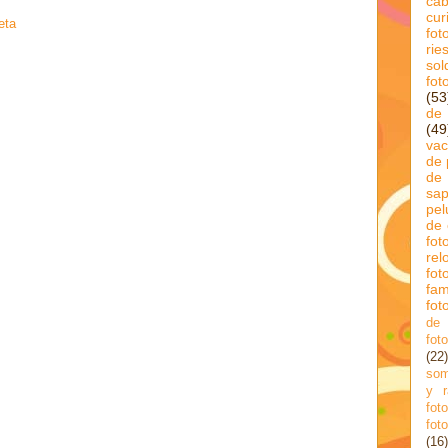
cab
cur
eta
fot
rie
sol
fot
(53
de 
(49
va
de 
de 
sa
pel
de
fot
rel
fo
fa
fot
de 
fot
(22)
som
y r
fot
fot
(16)