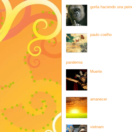
gorila haciendo una pein
paulo coelho
pandemia
Muerte
amanecer
vietnam