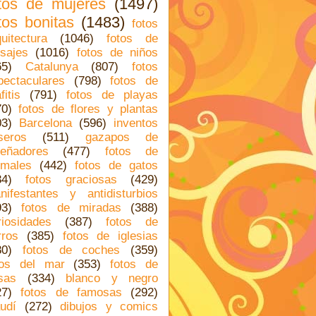
tos de mujeres
(1497)
tos bonitas
(1483)
fotos
quitectura
(1046)
fotos de
isajes
(1016)
fotos de niños
65)
Catalunya
(807)
fotos
pectaculares
(798)
fotos de
fitis
(791)
fotos de playas
70)
fotos de flores y plantas
03)
Barcelona
(596)
inventos
seros
(511)
gazapos de
señadores
(477)
fotos de
imales
(442)
fotos de gatos
34)
fotos graciosas
(429)
nifestantes y antidisturbios
93)
fotos de miradas
(388)
riosidades
(387)
fotos de
rros
(385)
fotos de iglesias
80)
fotos de coches
(359)
tos del mar
(353)
fotos de
sas
(334)
blanco y negro
27)
fotos de famosas
(292)
udí
(272)
dibujos y comics