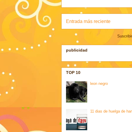
Entrada más reciente
Suscribi
publicidad
TOP 10
leon negro
11 dias de huelga de ha