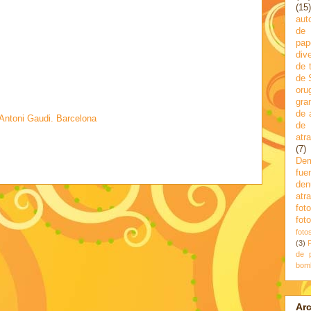
(15)
aut
de 
pap
div
de 
de 
oru
gra
de 
 Antoni Gaudi. Barcelona
de
atr
(7)
Dem
fue
den
atr
fot
fot
foto
(3)
de 
bom
Arc