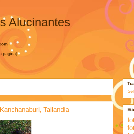
s Alucinantes
.com
ta pagina)
Tra
Se
Kanchanaburi, Tailandia
Eti
fo
fo