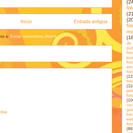
(2
fo
(2
(2
Inicio
Entrada antigua
fo
mo
rse a:
Enviar comentarios (Atom)
(1
de 
pub
fo
pue
fo
esc
fot
(12
fot
(11
pel
fot
(10
cor
got
mbre
fot
ele
fo
(86