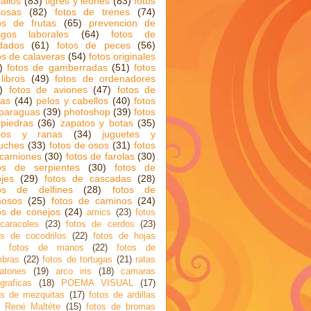
allos
(83)
tigres y leones
(83)
fotos
iosas
(82)
fotos de trenes
(74)
os de frutas
(65)
prevencion de
sgos laborales
(64)
fotos de
dados
(61)
fotos de peces
(56)
os de calaveras
(54)
fotos originales
)
fotos de gamberradas
(51)
fotos
libros
(49)
fotos de ordenadores
)
fotos de aviones
(47)
fotos de
cas
(44)
pelos y cabellos
(40)
fotos
paraguas
(39)
photoshop
(39)
fotos
piedras
(36)
zapatos y botas
(35)
pos y ranas
(34)
juguetes y
uches
(33)
fotos de osos
(31)
fotos
 camiones
(30)
fotos de farolas
(30)
os de serpientes
(30)
fotos de
ojes
(29)
fotos de cascadas
(28)
tos de delfines
(28)
fotos de
mosos
(25)
fotos de caminos
(24)
os de conejos
(24)
amics
(23)
fotos
caracoles
(23)
fotos de cerdos
(23)
os de cocodrilos
(22)
fotos de hojas
fotos de manos
(22)
fotos de
bras
(22)
fotos de tortugas
(21)
ratas
atones
(19)
arco iris
(18)
camaras
ograficas
(18)
POEMA VISUAL
(17)
os de mezquitas
(17)
fotos de ardillas
René Maltète
(15)
fotos de bromas