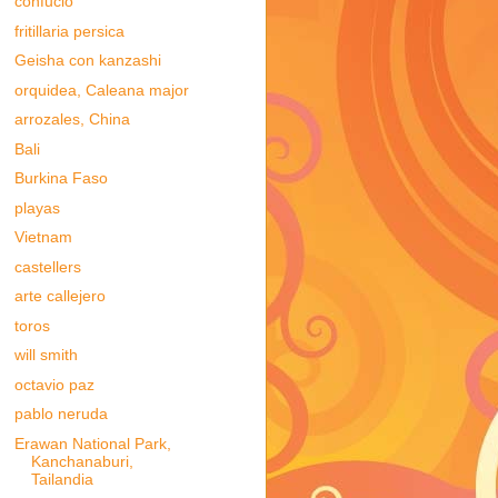
confucio
fritillaria persica
Geisha con kanzashi
orquidea, Caleana major
arrozales, China
Bali
Burkina Faso
playas
Vietnam
castellers
arte callejero
toros
will smith
octavio paz
pablo neruda
Erawan National Park,
Kanchanaburi,
Tailandia