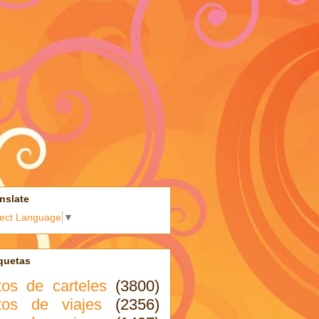
nslate
lect Language
▼
quetas
tos de carteles
(3800)
tos de viajes
(2356)