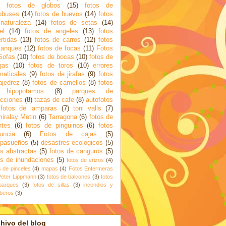
fotos de globos
(15)
fotos de
obuses
(14)
fotos de huevos
(14)
fotos
naturaleza
(14)
fotos de setas
(14)
el
(14)
fotos de angeles
(13)
fotos
ertidas
(13)
fotos de carros
(12)
fotos
tanques
(12)
fotos de focas
(11)
Fotos
Sofas
(10)
fotos de bocas
(10)
fotos de
gas
(10)
fotos de toros
(10)
errores
maticales
(9)
fotos de jirafas
(9)
fotos
ajedrez
(8)
fotos de camellos
(8)
fotos
 hipopotamos
(8)
parques de
acciones
(8)
tazas de cafe
(8)
autofotos
fotos de lamparas
(7)
toni valls
(7)
iralay Metin
(6)
Tarragona
(6)
fotos de
ntes
(6)
fotos de pinguinos
(6)
fotos
uncia
(6)
Fotos de cajas
(5)
apasueños
(5)
desastres ecologicos
(5)
os abstractas
(5)
fotos de canguros
(5)
os de inundaciones
(5)
fotos de erizos
(4)
s de pinceles
(4)
mapas
(4)
Fotos Enfermeras
Peter Lippmann
(3)
fotos de balcones
(3)
fotos
parques
(3)
fotos de sillas
(3)
incendios y
beros
(3)
hivo del blog