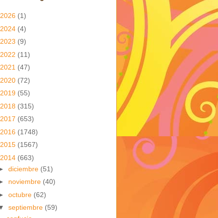
2026
(1)
2024
(4)
2023
(9)
2022
(11)
2021
(47)
2020
(72)
2019
(55)
2018
(315)
2017
(653)
2016
(1748)
2015
(1567)
2014
(663)
►
diciembre
(51)
►
noviembre
(40)
►
octubre
(62)
▼
septiembre
(59)